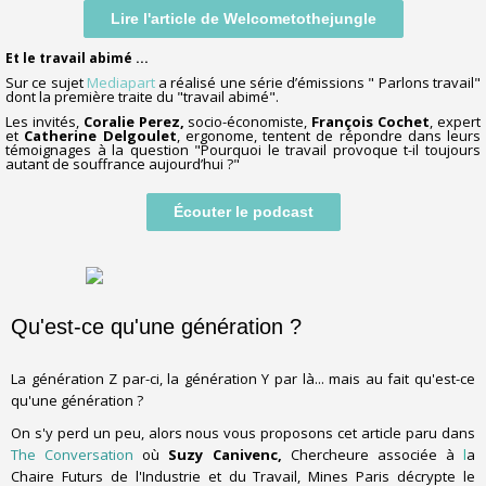
Lire l'article de Welcometothejungle
Et le travail abimé ...
Sur ce sujet
Mediapart
a réalisé une série d’émissions " Parlons travail"
dont la première traite du "travail abimé".
Les invités,
Coralie Perez,
socio-économiste,
François Cochet
, expert
et
Catherine Delgoulet
, ergonome, tentent de répondre dans leurs
témoignages à la question "Pourquoi le travail provoque t-il toujours
autant de souffrance aujourd’hui ?"
Écouter le podcast
Qu'est-ce qu'une génération ?
La génération Z par-ci, la génération Y par là... mais au fait qu'est-ce
qu'une génération ?
On s'y perd un peu, alors nous vous proposons cet article paru dans
The Conversation
où
Suzy Canivenc,
Chercheure associée à
l
a
Chaire Futurs de l'Industrie et du Travail, Mines Paris décrypte le