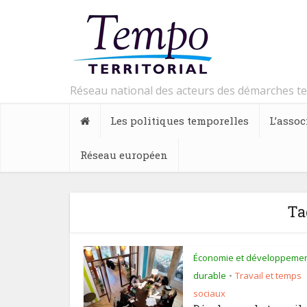
Réseau national des acteurs des démarches t
Les politiques temporelles
L’assoc
Réseau européen
Ta
Économie et développeme
durable
Travail et temps
•
sociaux