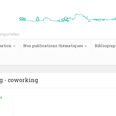
emporelles
iation
Nos publications thématiques
Bibliograp
g - coworking
nt