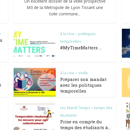
Un excellent dossier de la veille prospective
M3 de la Metropole de Lyon Tissant une
toile commune...
e
à la Une
politiques
•
es
temporelles
#MyTimeMatters …
à la Une
Veille
•
Préparer son mandat
é
avec les politiques
temporelles
Les Mardi Tempo
temps des
•
étudiants
Prise en compte du
temps des étudiants à...