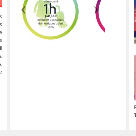
s
s
e
s
l
.
.
e