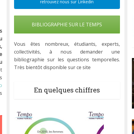
retrouvez nous sur Linkedin
BIBLIOGRAPHIE SUR LE TEMPS
s
u
Vous êtes nombreux, étudiants, experts,
,
collectivités, à nous demander une
e
bibliographie sur les questions temporelles.
u
Très bientôt disponible sur ce site
t
s
o
En quelques chiffres
s