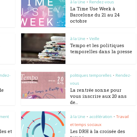
à la Une
Rendez-vous
•
La Time Use Week à
Barcelone du 21 au 24
octobre
à la Une
Veille
•
s
Tempo et les politiques
temporelles dans la presse
ndez-
politiques temporelles
Rendez-
•
vous
de
La rentrée sonne pour
vous inscrire aux 20 ans
de...
ment
à la Une
accélération
Travail
•
•
et temps sociaux
les et
Les DRH à la croisée des