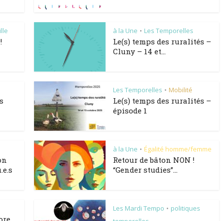
lle
à la Une
Les Temporelles
•
!
Le(s) temps des ruralités –
Cluny – 14 et...
Les Temporelles
Mobilité
•
s
Le(s) temps des ruralités –
épisode 1
o
à la Une
Égalité homme/femme
•
on
Retour de bâton NON !
.e.s
“Gender studies”...
Les Mardi Tempo
politiques
•
ore