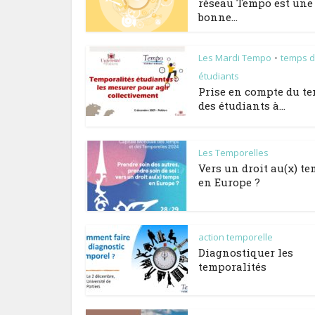
réseau Tempo est une 
bonne...
Les Mardi Tempo
temps 
•
étudiants
Prise en compte du t
des étudiants à...
Les Temporelles
Vers un droit au(x) t
en Europe ?
action temporelle
Diagnostiquer les
temporalités