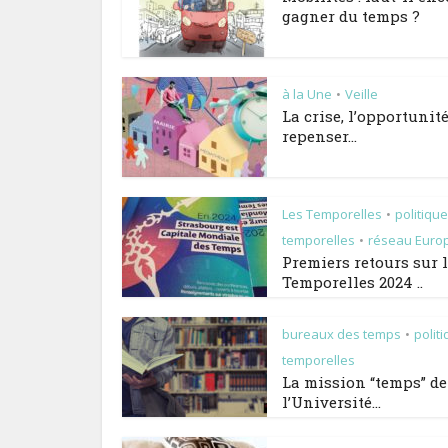
gagner du temps ?
à la Une
Veille
•
La crise, l’opportunit
repenser...
Les Temporelles
politiqu
•
temporelles
réseau Euro
•
Premiers retours sur 
Temporelles 2024 ..
bureaux des temps
polit
•
temporelles
La mission “temps” de
l’Université...