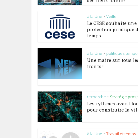
des lieux nature...
à la Une
Veille
•
Le CESE souhaite une
protection juridique 
temps...
à la Une
politiques tempo
•
Une maire sur tous le
fronts !
recherche
Stratégie pros
•
Les rythmes avant to
pour construire la vill
à la Une
Travail et temps
•