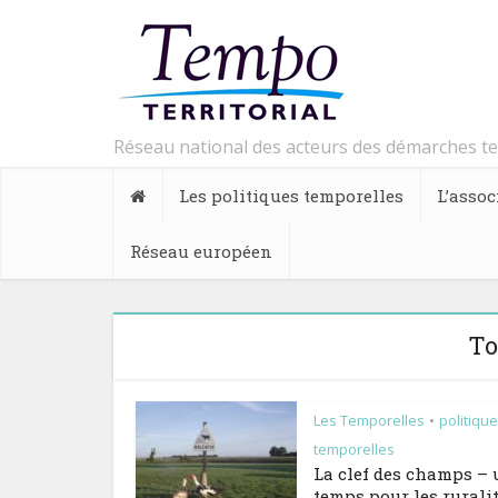
Réseau national des acteurs des démarches t
Les politiques temporelles
L’assoc
Réseau européen
To
Les Temporelles
politiqu
•
temporelles
La clef des champs –
temps pour les rurali