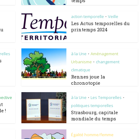
temps
action temporelle
Veille
•
Les Actus temporelles du
du
printemps 2024
relles
à la Une
Aménagement
•
s
Urbanisme
changement
•
climatique
Rennes joue la
chronotopie
pective
à la Une
Les Temporelles
•
•
ut
politiques temporelles
e !
Strasbourg, capitale
mondiale du temps
Égalité homme/femme