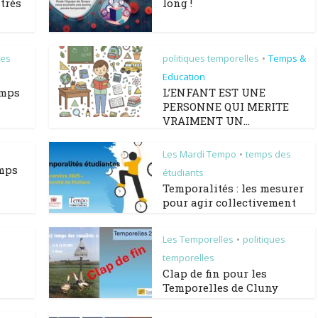
très
long !
des
politiques temporelles
Temps &
•
Education
emps
L’ENFANT EST UNE
PERSONNE QUI MERITE
VRAIMENT UN...
Les Mardi Tempo
temps des
•
emps
étudiants
Temporalités : les mesurer
pour agir collectivement
Les Temporelles
politiques
•
temporelles
Clap de fin pour les
Temporelles de Cluny