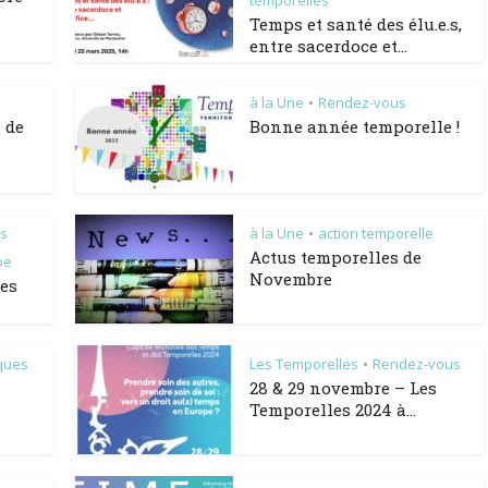
temporelles
Temps et santé des élu.e.s,
entre sacerdoce et...
à la Une
Rendez-vous
•
é de
Bonne année temporelle !
es
à la Une
action temporelle
•
Actus temporelles de
pe
Novembre
les
iques
Les Temporelles
Rendez-vous
•
28 & 29 novembre – Les
Temporelles 2024 à...