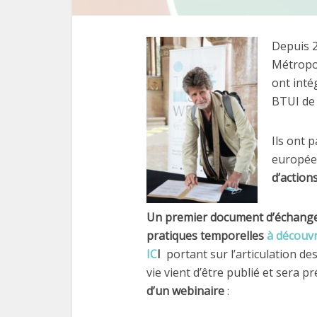
Depuis 2
Métropol
ont inté
BTUI de 
Ils ont 
europée
d’action
Un premier document d’échang
pratiques temporelles
à découvr
IC
I
portant sur l’articulation de
vie vient d’être publié et sera p
d’un webinaire
: