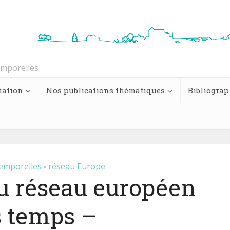
emporelles
iation
Nos publications thématiques
Bibliograp
temporelles
réseau Europe
•
du réseau européen
s temps –