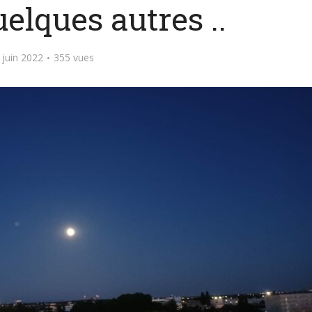
elques autres ..
 juin 2022
355 vues