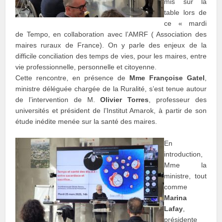
mis sur la
table lors de
ce « mardi
de Tempo, en collaboration avec l’AMRF ( Association des
maires ruraux de France). On y parle des enjeux de la
difficile conciliation des temps de vies, pour les maires, entre
vie professionnelle, personnelle et citoyenne.
Cette rencontre, en présence de
Mme Françoise Gatel
,
ministre déléguée chargée de la Ruralité, s’est tenue autour
de l’intervention de M.
Olivier Torres
, professeur des
universités et président de l’Institut Amarok, à partir de son
étude inédite menée sur la santé des maires.
En
introduction,
Mme la
ministre, tout
comme
Marina
Lafay
,
présidente