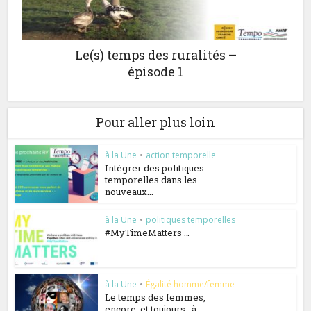
Le(s) temps des ruralités –
épisode 1
Pour aller plus loin
à la Une
•
action temporelle
Intégrer des politiques
temporelles dans les
nouveaux...
à la Une
•
politiques temporelles
#MyTimeMatters …
à la Une
•
Égalité homme/femme
Le temps des femmes,
encore, et toujours.. à