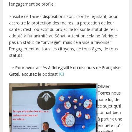
l’engagement se profile ;
Ensuite certaines dispositions sont d’ordre législatif, pour
accroitre la protection des maires, la protection de leur
santé ; c’est l’objectif du projet de loi sur le statut de l’élu,
adopté à l’unanimité au Sénat. Attention cela ne fabrique
pas un statut de “privilégié” mais cela vise à favoriser
l’engagement de tous les citoyens, de tous âges, de tous
statuts.
–>
Pour avoir accès à l’intégralité du discours de Françoise
Gatel
, écoutez le podcast
ICI
Olivier
Torres
nous
parle lui, de
ce sujet qu’il
connait bien
à partir d’une
enquête qu’il
a réalisé