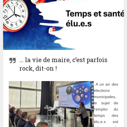
… la vie de maire, c’est parfois
rock, dit-on !
A un an des
élections
municipales,
le sujet de
l’emploi du
temps des
élu.e.s est