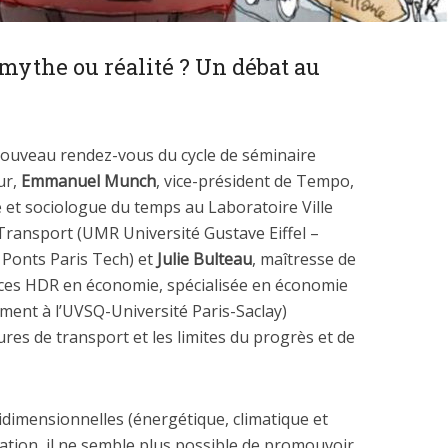
mythe ou réalité ? Un débat au
nouveau rendez-vous du cycle de séminaire
ur,
Emmanuel Munch
, vice-président de Tempo,
 et sociologue du temps au Laboratoire Ville
Transport (UMR Université Gustave Eiffel –
 Ponts Paris Tech) et
Julie Bulteau
, maîtresse de
ces HDR en économie, spécialisée en économie
ement à l’UVSQ-Université Paris-Saclay)
ures de transport et les limites du progrès et de
idimensionnelles (énergétique, climatique et
isation, il ne semble plus possible de promouvoir