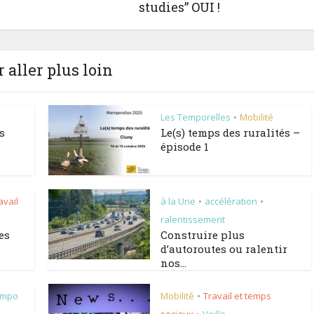
studies” OUI !
 aller plus loin
Les Temporelles
Mobilité
•
s
Le(s) temps des ruralités –
épisode 1
avail
à la Une
accélération
•
•
ralentissement
es
Construire plus
d’autoroutes ou ralentir
nos...
empo
Mobilité
Travail et temps
•