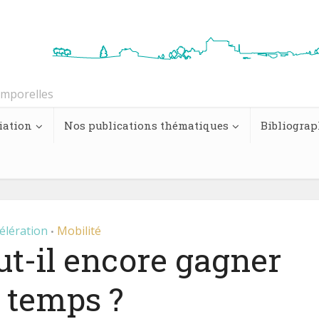
emporelles
iation
Nos publications thématiques
Bibliograp
élération
Mobilité
•
aut-il encore gagner
 temps ?