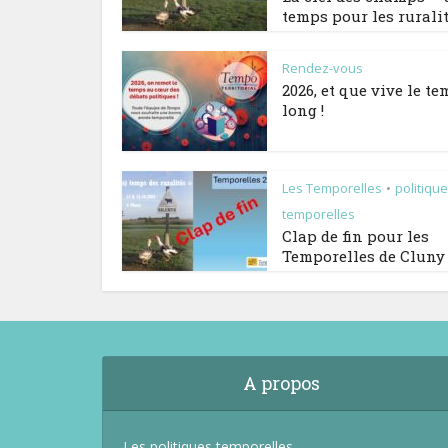
temps pour les rurali
Rendez-vous
2026, et que vive le t
long !
Les Temporelles
politiqu
•
temporelles
Clap de fin pour les
Temporelles de Cluny
A propos
Les politiques temporelles