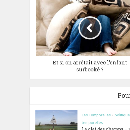
Et si on arrêtait avec l’enfant
surbooké ?
Pour
Les Temporelles
politiqu
•
temporelles
La clef des champs –