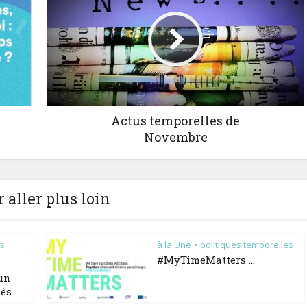
Actus temporelles de
Novembre
 aller plus loin
es
à la Une
politiques temporelles
•
#MyTimeMatters …
 un
tés