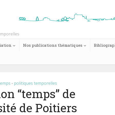
emporelles
iation
Nos publications thématiques
Bibliograp
temps
politiques temporelles
•
ion “temps” de
ité de Poitiers