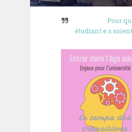
Pour qu
étudiant.e.s soien