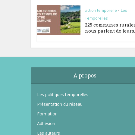
action temporelle
Les
•
Temporelles
225 communes rurale
nous parlent de leurs..
A propos
Les politiques temporelles
Présentation du réseau
Formation
Adhésion
Les auteurs