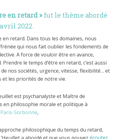
re en retard »
fut le thème abordé
avril 2022.
e en retard. Dans tous les domaines, nous
rénée qui nous fait oublier les fondements de
lective. A force de vouloir être en avance,
l. Prendre le temps d’être en retard, c’est aussi
e nos sociétés, urgence, vitesse, flexibilité… et
et les priorités de notre vie.
uillet est psychanalyste et Maître de
 en philosophie morale et politique à
é Paris-Sorbonne
,
 approche philosophique du temps du retard,
L’Heuillet a abordé et que vous pouvez
écouter