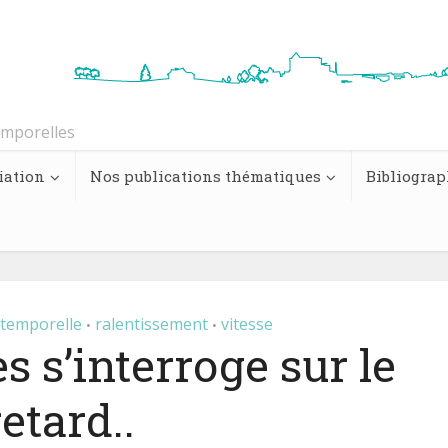
emporelles
iation
Nos publications thématiques
Bibliograp
 temporelle
ralentissement
vitesse
•
•
 s’interroge sur le
retard..