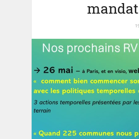
mandat
1