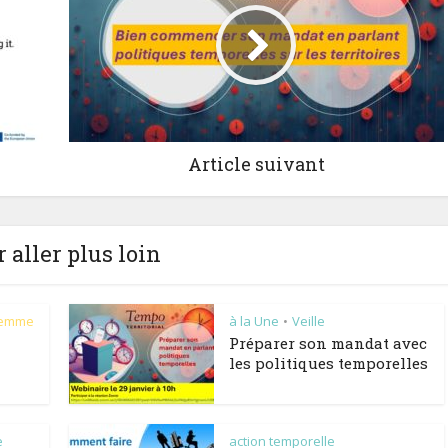
Article suivant
 aller plus loin
femme
à la Une
Veille
•
Préparer son mandat avec
les politiques temporelles
e
action temporelle