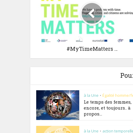
#MyTimeMatters …
Pour
à la Une
Égalité homme/
•
Le temps des femmes,
encore, et toujours.. à
propos...
à la Une
action temporell
•