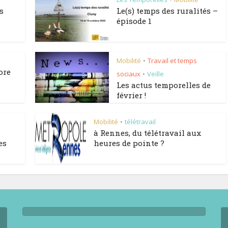
s
Le(s) temps des ruralités –
épisode 1
Mobilité
Travail et temps
•
ore
sociaux
Veille
•
Les actus temporelles de
février !
Mobilité
télétravail
•
à Rennes, du télétravail aux
es
heures de pointe ?