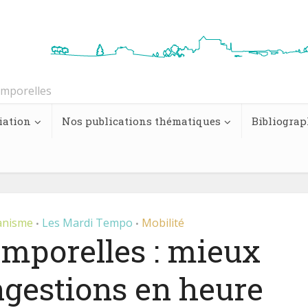
emporelles
iation
Nos publications thématiques
Bibliograp
anisme
Les Mardi Tempo
Mobilité
•
•
emporelles : mieux
ngestions en heure