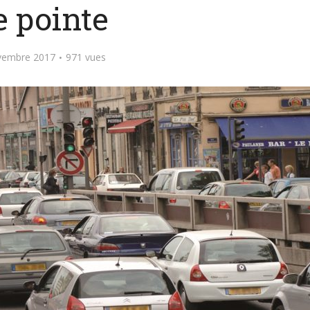
e pointe
vembre 2017
971 vues