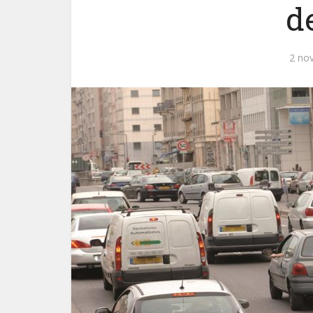
d
2 no