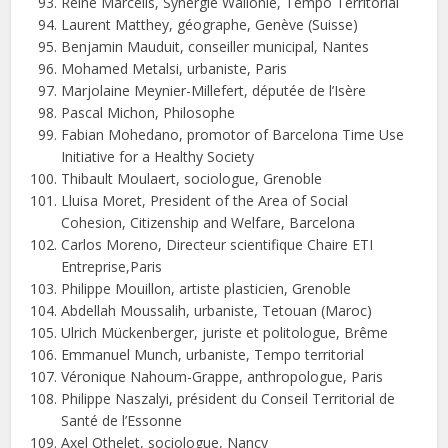
Reine Marcelis, Synergie Wallonie, Tempo Territorial
Laurent Matthey, géographe, Genève (Suisse)
Benjamin Mauduit, conseiller municipal, Nantes
Mohamed Metalsi, urbaniste, Paris
Marjolaine Meynier-Millefert, députée de l’Isère
Pascal Michon, Philosophe
Fabian Mohedano, promotor of Barcelona Time Use
Initiative for a Healthy Society
Thibault Moulaert, sociologue, Grenoble
Lluisa Moret, President of the Area of ​​Social
Cohesion, Citizenship and Welfare, Barcelona
Carlos Moreno, Directeur
scientifique Chaire ETI
Entreprise,Paris
Philippe Mouillon, artiste plasticien, Grenoble
Abdellah Moussalih, urbaniste, Tetouan (Maroc)
Ulrich Mückenberger, juriste et politologue, Brême
Emmanuel Munch, urbaniste, Tempo territorial
Véronique Nahoum-Grappe, anthropologue, Paris
Philippe Naszalyi, président du Conseil Territorial de
Santé de l’Essonne
Axel Othelet, sociologue, Nancy