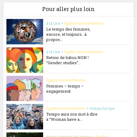
Pour aller plus loin
à la Une
•
Égalité homme/femme
Le temps des femmes,
encore, et toujours.. à
propos...
à la Une
•
Égalité homme/femme
Retour de bâton NON !
“Gender studies”...
Égalité homme/femme
Femmes – temps –
engagement
Égalité homme/femme
•
réseau Europe
Tempo aura son mot à dire
à “Woman have a...
Aménagement Urbanisme
•
Égalité