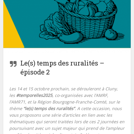
Le(s) temps des ruralités –
épisode 2
Les 14 et 15 octobre prochain, se dérouleront à Cluny,
les
#
temporelles2025
, co-organisées avec l’AMRF,
l’AMR71, et la Région Bourgogne-Franche-Comté, sur le
thème
“le(s) temps des ruralités”
. A cette occasion, nous
vous proposons une série d’articles en lien avec les
thématiques qui seront traitées lors de ces 2 journées en
poursuivant avec un sujet majeur qui prend de l’ampleur