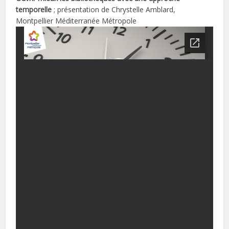
temporelle
; présentation de Chrystelle Amblard,
Montpellier Méditerranée Métropole